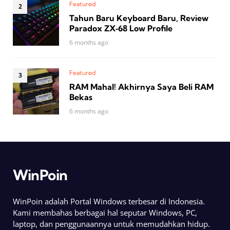
Featured
Tahun Baru Keyboard Baru, Review
Paradox ZX‑68 Low Profile
6 months ago
Featured
RAM Mahal! Akhirnya Saya Beli RAM
Bekas
6 months ago
WinPoin
WinPoin adalah Portal Windows terbesar di Indonesia.
Kami membahas berbagai hal seputar Windows, PC,
laptop, dan penggunaannya untuk memudahkan hidup.