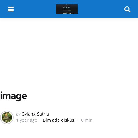
Menu
Searc
image
Posted
by
Gylang Satria
1 year ago
Blm ada diskusi
0 min
by