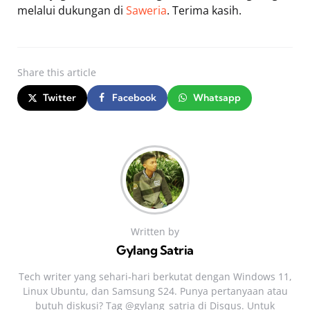
melalui dukungan di
Saweria
. Terima kasih.
Share
this article
Twitter
Facebook
Whatsapp
Written by
Gylang Satria
Tech writer yang sehari‑hari berkutat dengan Windows 11,
Linux Ubuntu, dan Samsung S24. Punya pertanyaan atau
butuh diskusi? Tag @gylang_satria di Disqus. Untuk