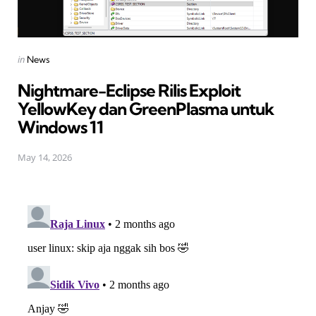
Posted
in
News
in
Nightmare-Eclipse Rilis Exploit
YellowKey dan GreenPlasma untuk
Windows 11
May 14, 2026