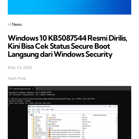
Posted
in
News
in
Windows 10 KB5087544 Resmi Dirilis,
Kini Bisa Cek Status Secure Boot
Langsung dari Windows Security
May 13, 2026
Next Post