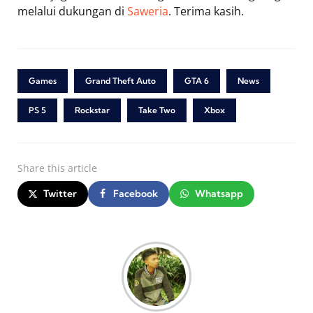
melalui dukungan di
Saweria
. Terima kasih.
Games
Grand Theft Auto
GTA 6
News
PS 5
Rockstar
Take Two
Xbox
Share
this article
Twitter
Facebook
Whatsapp