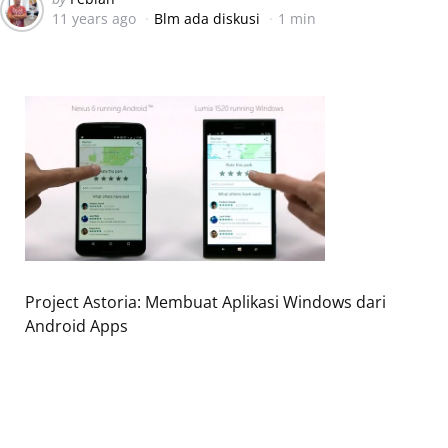
11 years ago
Blm ada diskusi
1 min
by
Project Astoria: Membuat Aplikasi Windows dari
Android Apps