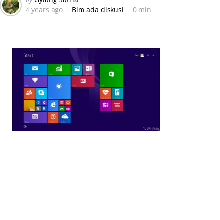
4 years ago
Blm ada diskusi
0 min
by