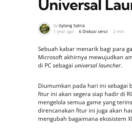
Universal La
Posted
by
Gylang Satria
1 year ago
6 Diskusi seru!
2 min
by
Sebuah kabar menarik bagi para ga
Microsoft akhirnya mewujudkan am
di PC sebagai
universal launcher
.
Diumumkan pada hari ini sebagai b
fitur ini akan segera siap hadir di
mengelola semua game yang terins
direncanakan fitur ini juga akan ha
mengubah bagaimana ekosistem Xb