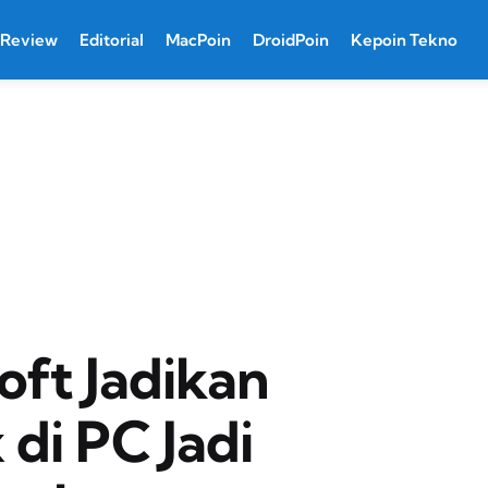
Review
Editorial
MacPoin
DroidPoin
Kepoin Tekno
oft Jadikan
 di PC Jadi