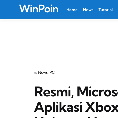
WinPoin
Home
News
Tutorial
Categories
Posted
in
News
PC
in
Resmi, Micros
Aplikasi Xbox