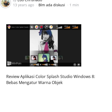
13 years ago
Blm ada diskusi
1 min
by
Review Aplikasi Color Splash Studio Windows 8:
Bebas Mengatur Warna Objek