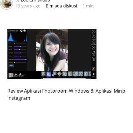
13 years ago
Blm ada diskusi
1 min
by
Review Aplikasi Fhotoroom Windows 8: Aplikasi Mirip
Instagram