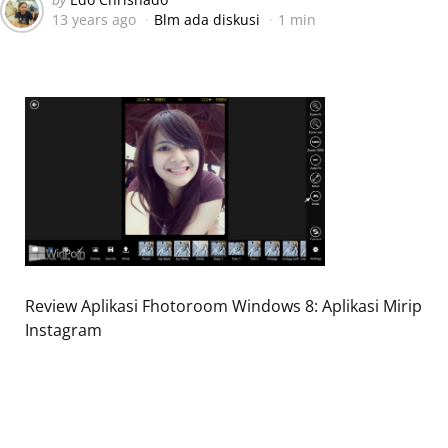
13 years ago
Blm ada diskusi
1 min
by
Review Aplikasi Fhotoroom Windows 8: Aplikasi Mirip
Instagram