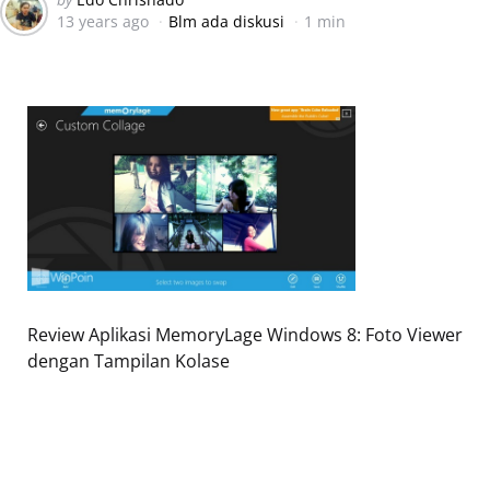
13 years ago
Blm ada diskusi
1 min
by
Review Aplikasi MemoryLage Windows 8: Foto Viewer
dengan Tampilan Kolase