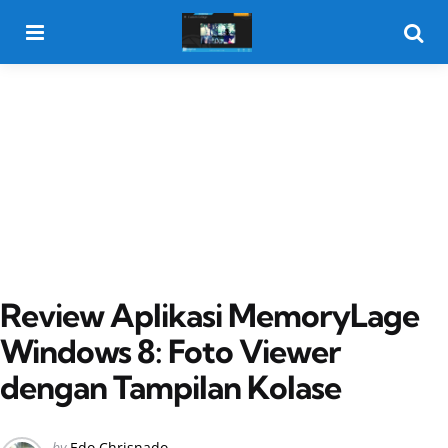
Menu
Searc
Review Aplikasi MemoryLage
Windows 8: Foto Viewer
dengan Tampilan Kolase
Posted
by
Edo Chrisnado