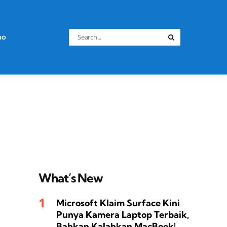
Search
no
Search
for:
What’s New
Microsoft Klaim Surface Kini
Punya Kamera Laptop Terbaik,
Bahkan Kalahkan MacBook!