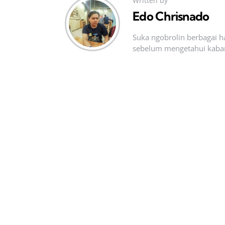
Written by
Edo Chrisnado
Suka ngobrolin berbagai ha
sebelum mengetahui kabar t