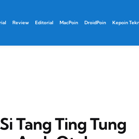
ial
Review
Editorial
MacPoin
DroidPoin
Kepoin Tek
 Si Tang Ting Tung