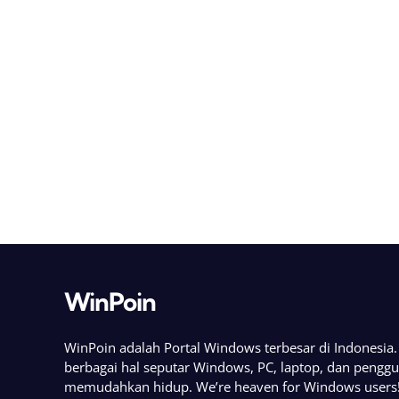
WinPoin
WinPoin adalah Portal Windows terbesar di Indonesi
berbagai hal seputar Windows, PC, laptop, dan pengg
memudahkan hidup. We’re heaven for Windows users