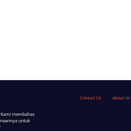
Contact Us
About Us
a. Kami membahas
unaannya untuk
!