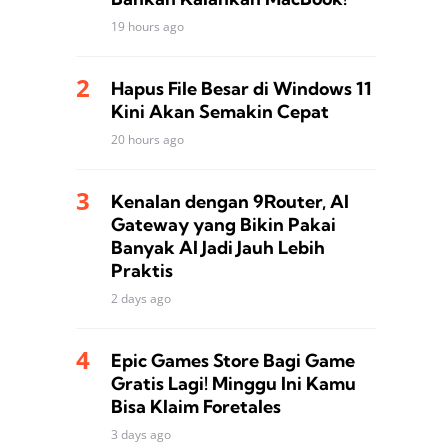
19 hours ago
Hapus File Besar di Windows 11
Kini Akan Semakin Cepat
20 hours ago
Kenalan dengan 9Router, AI
Gateway yang Bikin Pakai
Banyak AI Jadi Jauh Lebih
Praktis
2 days ago
Epic Games Store Bagi Game
Gratis Lagi! Minggu Ini Kamu
Bisa Klaim Foretales
3 days ago