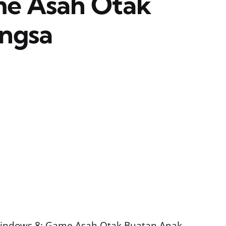
me Asah Otak
ngsa
 Windows 8: Game Asah Otak Buatan Anak