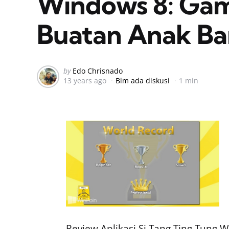
Windows 8: Ga
Buatan Anak Ba
Posted
by
Edo Chrisnado
13 years ago
Blm ada diskusi
1 min
by
Review Aplikasi Si Tang Ting Tung