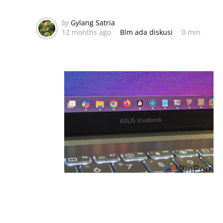
Posted
by
Gylang Satria
12 months ago
Blm ada diskusi
0 min
by