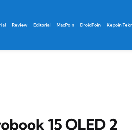
ial
Review
Editorial
MacPoin
DroidPoin
Kepoin Tek
vobook 15 OLED 2