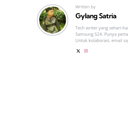
Written by
Gylang Satria
Tech writer yang sehari‑h
Samsung S24. Punya pertan
Untuk kolaborasi, email sa