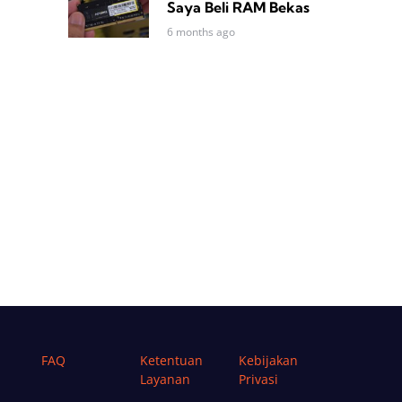
Saya Beli RAM Bekas
6 months ago
FAQ
Ketentuan
Kebijakan
Layanan
Privasi