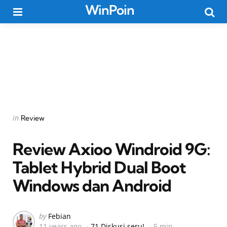
WinPoin
Menu
Searc
Categories
Posted
in
Review
in
Review Axioo Windroid 9G:
Tablet Hybrid Dual Boot
Windows dan Android
Posted
by
Febian
11 years ago
71 Diskusi seru!
5 min
by