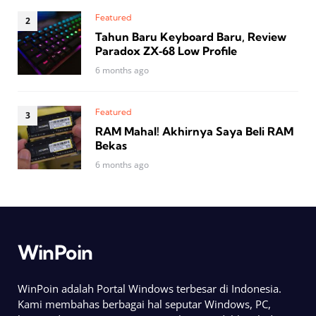
Featured
Tahun Baru Keyboard Baru, Review
Paradox ZX‑68 Low Profile
6 months ago
Featured
RAM Mahal! Akhirnya Saya Beli RAM
Bekas
6 months ago
WinPoin
WinPoin adalah Portal Windows terbesar di Indonesia.
Kami membahas berbagai hal seputar Windows, PC,