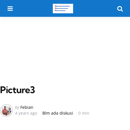
Menu
Searc
Picture3
Posted
by
Febian
4 years ago
Blm ada diskusi
0 min
by