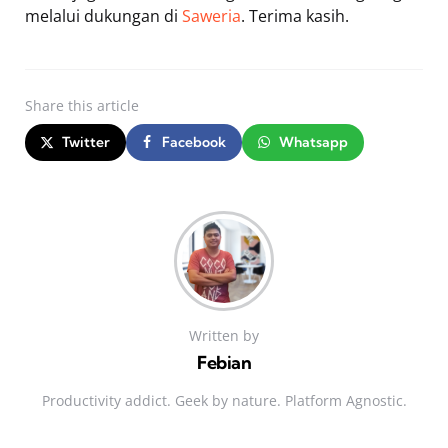
melalui dukungan di
Saweria
. Terima kasih.
Share
this article
Twitter
Facebook
Whatsapp
Written by
Febian
Productivity addict. Geek by nature. Platform Agnostic.