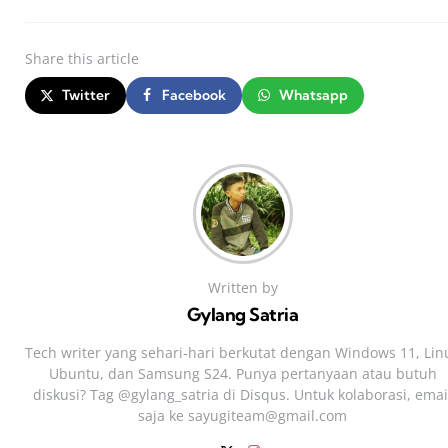
Share
this article
Twitter
Facebook
Whatsapp
Written by
Gylang Satria
Tech writer yang sehari‑hari berkutat dengan Windows 11, Lin
Ubuntu, dan Samsung S24. Punya pertanyaan atau butuh
diskusi? Tag @gylang_satria di Disqus. Untuk kolaborasi, emai
saja ke
sayugiteam@gmail.com