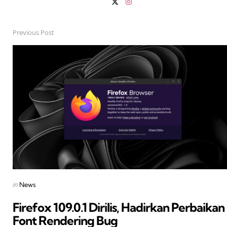
Previous Post
Post
navigation
Posted
in
News
in
Firefox 109.0.1 Dirilis, Hadirkan Perbaikan
Font Rendering Bug