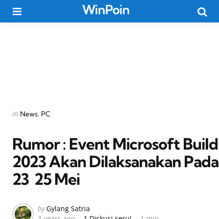
WinPoin
Menu
Searc
Categories
Posted
in
News
PC
in
Rumor : Event Microsoft Build
2023 Akan Dilaksanakan Pada
23  25 Mei
Posted
by
Gylang Satria
3 years ago
1 Diskusi seru!
1 min
by