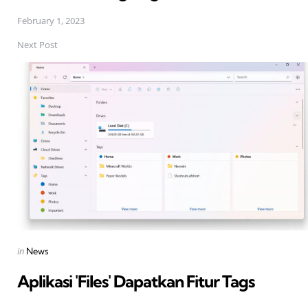
February 1, 2023
Next Post
Posted
in
News
in
Aplikasi 'Files' Dapatkan Fitur Tags