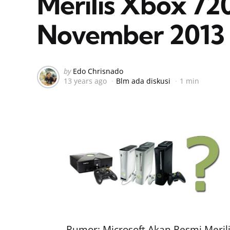
Merilis Xbox 72
November 2013
Posted
by
Edo Chrisnado
13 years ago
Blm ada diskusi
1 min
by
Rumor: Microsoft Akan Resmi Meri