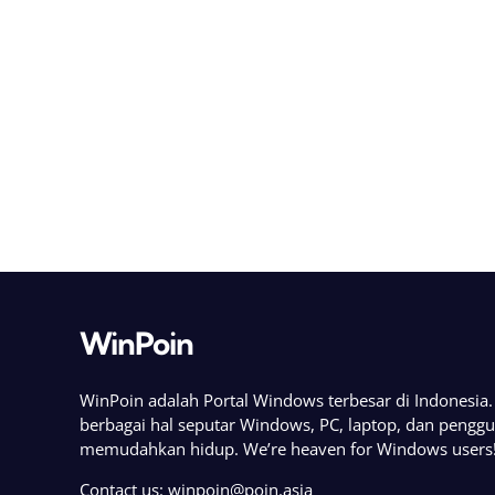
WinPoin
WinPoin adalah Portal Windows terbesar di Indonesi
berbagai hal seputar Windows, PC, laptop, dan pengg
memudahkan hidup. We’re heaven for Windows users
Contact us:
winpoin@poin.asia