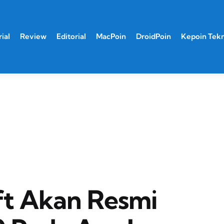
ial
Review
Editorial
MacPoin
DroidPoin
Kepoin Tek
ft Akan Resmi