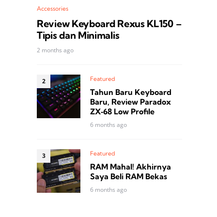
Accessories
Review Keyboard Rexus KL150 –
Tipis dan Minimalis
2 months ago
Featured
Tahun Baru Keyboard
Baru, Review Paradox
ZX‑68 Low Profile
6 months ago
Featured
RAM Mahal! Akhirnya
Saya Beli RAM Bekas
6 months ago