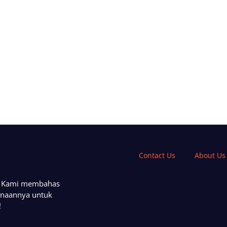
Contact Us
About Us
a. Kami membahas
unaannya untuk
!