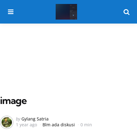
Menu
Searc
image
Posted
by
Gylang Satria
1 year ago
Blm ada diskusi
0 min
by