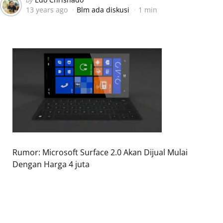
13 years ago
Blm ada diskusi
1 min
by
Rumor: Microsoft Surface 2.0 Akan Dijual Mulai
Dengan Harga 4 juta