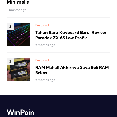
Minimalis
2 months ago
Featured
Tahun Baru Keyboard Baru, Review
Paradox ZX‑68 Low Profile
6 months ago
Featured
RAM Mahal! Akhirnya Saya Beli RAM
Bekas
6 months ago
WinPoin