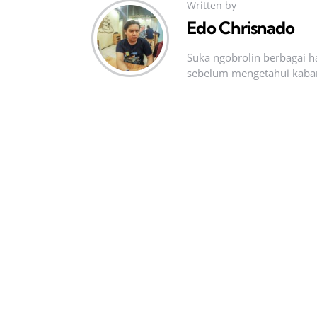
Written by
Edo Chrisnado
Suka ngobrolin berbagai ha
sebelum mengetahui kabar t