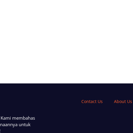
Contact Us
About Us
a. Kami membahas
unaannya untuk
!