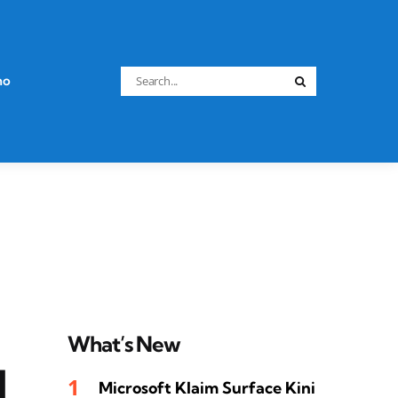
Search
no
Search
for:
What’s New
d
Microsoft Klaim Surface Kini