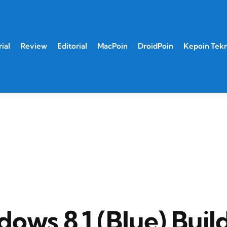
ial
Review
Editorial
MacPoin
DroidPoin
Kepoin Tek
ows 8.1 (Blue) Buil