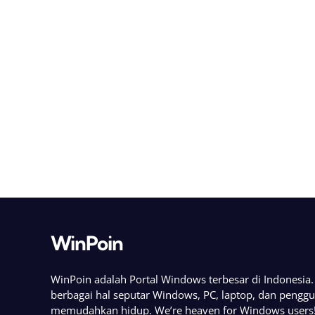
WinPoin
WinPoin adalah Portal Windows terbesar di Indonesi
berbagai hal seputar Windows, PC, laptop, dan pengg
memudahkan hidup. We’re heaven for Windows users