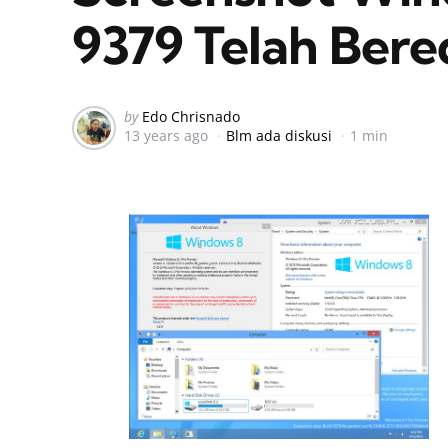
9379 Telah Bere
Posted
by
Edo Chrisnado
13 years ago
Blm ada diskusi
1 min
by