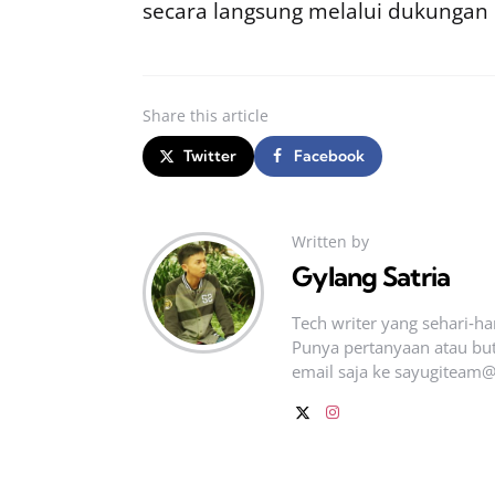
secara langsung melalui dukungan
Share
this article
Twitter
Facebook
Written by
Gylang Satria
Tech writer yang sehari‑h
Punya pertanyaan atau but
email saja ke
sayugiteam@