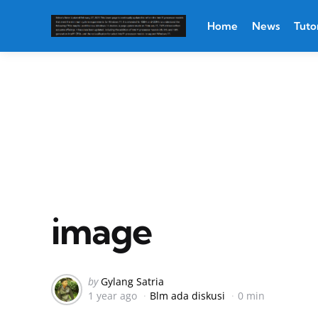
Home
News
Tutor
image
Posted
by
Gylang Satria
1 year ago
Blm ada diskusi
0 min
by