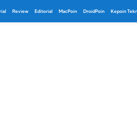
ial
Review
Editorial
MacPoin
DroidPoin
Kepoin Tek