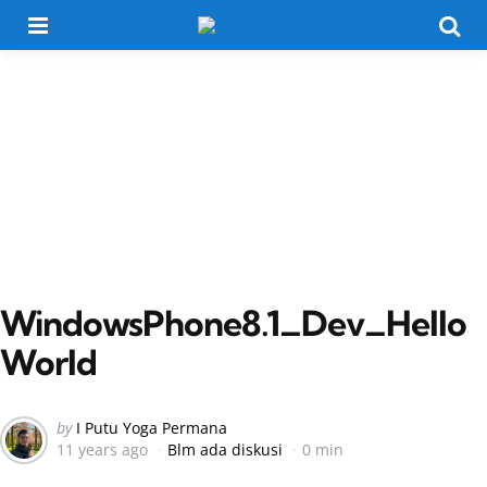
Menu
Searc
WindowsPhone8.1_Dev_Hello
World
Posted
by
I Putu Yoga Permana
11 years ago
Blm ada diskusi
0 min
by