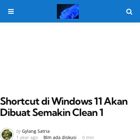
Menu
Searc
Shortcut di Windows 11 Akan
Dibuat Semakin Clean 1
Posted
by
Gylang Satria
1 year ago
Blm ada diskusi
0 min
by