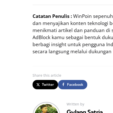
Catatan Penulis :
WinPoin sepenuhn
dan menyajikan konten teknologi be
menikmati artikel dan panduan di si
AdBlock kamu sebagai bentuk duku
berbagi insight untuk pengguna I
secara langsung melalui dukungan
Share
this article
Twitter
Facebook
Written by
Gylang Satria