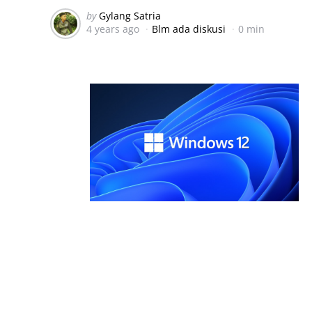
Posted
by
Gylang Satria
4 years ago
Blm ada diskusi
0 min
by