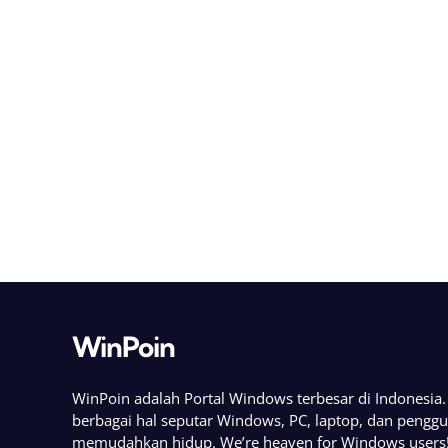
WinPoin
WinPoin adalah Portal Windows terbesar di Indonesi
berbagai hal seputar Windows, PC, laptop, dan pengg
memudahkan hidup. We’re heaven for Windows users