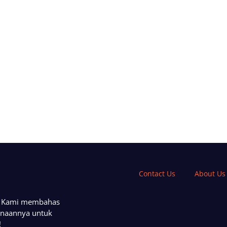
Contact Us
About Us
a. Kami membahas
unaannya untuk
!