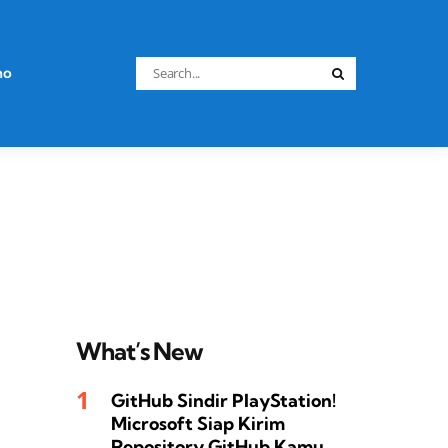
Search
no
Search
for:
What’s New
GitHub Sindir PlayStation!
Microsoft Siap Kirim
Repository GitHub Kamu