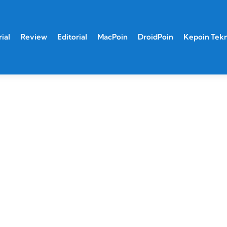
ial
Review
Editorial
MacPoin
DroidPoin
Kepoin Tek