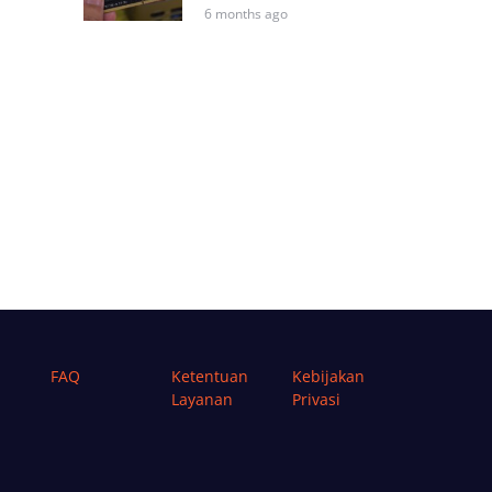
6 months ago
FAQ
Ketentuan
Kebijakan
Layanan
Privasi