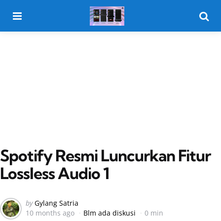
Menu
Searc
Spotify Resmi Luncurkan Fitur
Lossless Audio 1
Posted
by
Gylang Satria
10 months ago
Blm ada diskusi
0 min
by