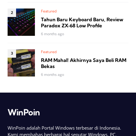
Featured
Tahun Baru Keyboard Baru, Review
Paradox ZX‑68 Low Profile
6 months ago
Featured
RAM Mahal! Akhirnya Saya Beli RAM
Bekas
6 months ago
WinPoin
WinPoin adalah Portal Windows terbesar di Indonesia.
Kami membahas berbagai hal seputar Windows, PC,