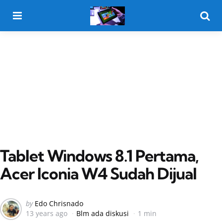
Menu
Searc
Tablet Windows 8.1 Pertama,
Acer Iconia W4 Sudah Dijual
Posted
by
Edo Chrisnado
13 years ago
Blm ada diskusi
1 min
by