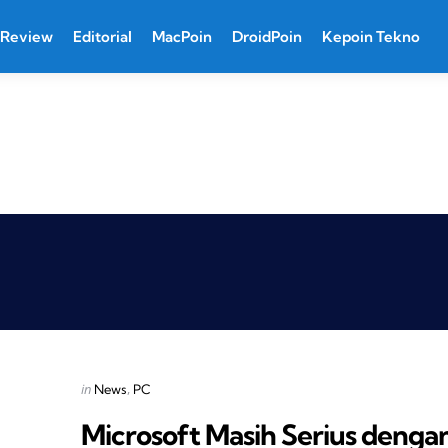
Review
Editorial
MacPoin
DroidPoin
Kepoin Tekno
Categories
Posted
in
News
PC
in
Microsoft Masih Serius denga