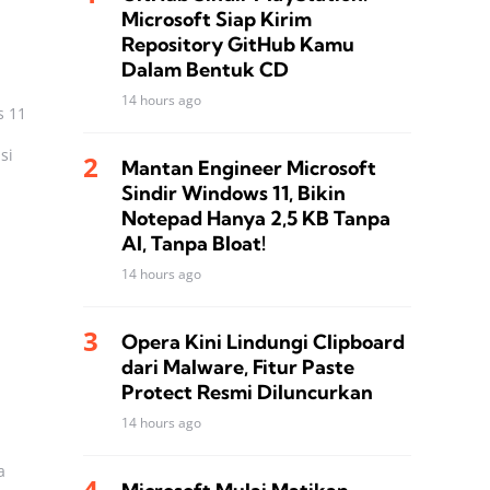
Microsoft Siap Kirim
Repository GitHub Kamu
Dalam Bentuk CD
14 hours ago
s 11
si
Mantan Engineer Microsoft
Sindir Windows 11, Bikin
Notepad Hanya 2,5 KB Tanpa
AI, Tanpa Bloat!
14 hours ago
Opera Kini Lindungi Clipboard
dari Malware, Fitur Paste
Protect Resmi Diluncurkan
14 hours ago
a