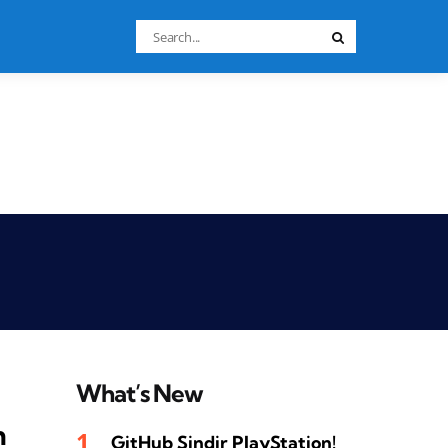
Search
Search
for:
What’s New
n
GitHub Sindir PlayStation!