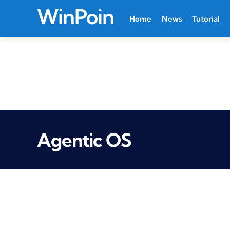
WinPoin
Home
News
Tutorial
Agentic OS