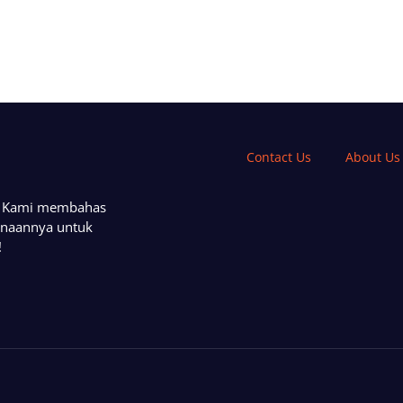
Contact Us
About Us
a. Kami membahas
unaannya untuk
!