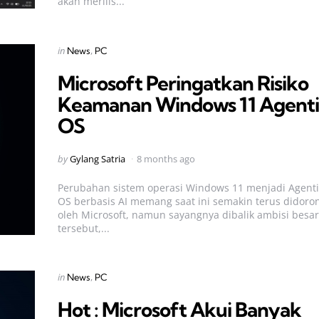
akan merilis...
Categories
Posted
in
News
PC
in
Microsoft Peringatkan Risiko
Keamanan Windows 11 Agenti
OS
Posted
by
Gylang Satria
8 months ago
by
Perubahan sistem operasi Windows 11 menjadi Agenti
OS berbasis AI memang saat ini semakin terus didoro
oleh Microsoft, namun sayangnya dibalik ambisi besar
tersebut,...
Categories
Posted
in
News
PC
in
Hot : Microsoft Akui Banyak