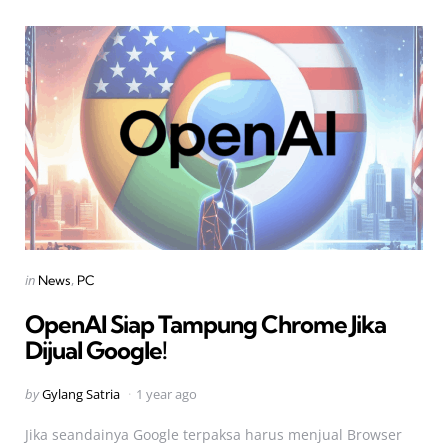
Categories
Posted
in
News
PC
in
OpenAI Siap Tampung Chrome Jika
Dijual Google!
Posted
by
Gylang Satria
1 year ago
by
Jika seandainya Google terpaksa harus menjual Browser