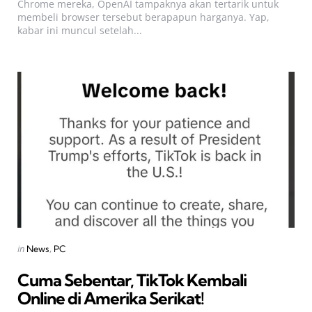
Chrome mereka, OpenAI tampaknya akan tertarik untuk
membeli browser tersebut berapapun harganya. Yap,
kabar ini muncul setelah...
Categories
Posted
in
News
PC
in
Cuma Sebentar, TikTok Kembali
Online di Amerika Serikat!