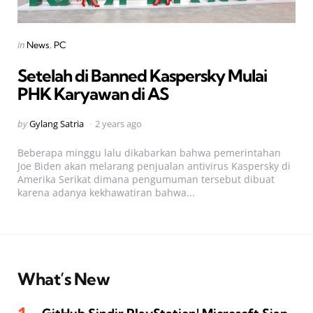
Categories
Posted
in
News
PC
in
Setelah di Banned Kaspersky Mulai
PHK Karyawan di AS
Posted
by
Gylang Satria
2 years ago
by
Beberapa minggu lalu dikabarkan bahwa pemerintahan
Joe Biden akan melarang penjualan antivirus Kaspersky di
Amerika Serikat dimana pengumuman tersebut dibuat
karena adanya kekhawatiran bahwa...
What’s New