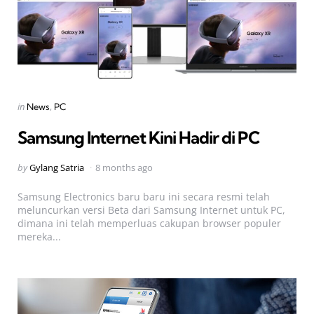
Categories
Posted
in
News
PC
in
Samsung Internet Kini Hadir di PC
Posted
by
Gylang Satria
8 months ago
by
Samsung Electronics baru baru ini secara resmi telah
meluncurkan versi Beta dari Samsung Internet untuk PC,
dimana ini telah memperluas cakupan browser populer
mereka...