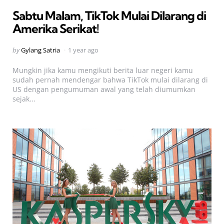
in
Sabtu Malam, TikTok Mulai Dilarang di
Amerika Serikat!
Posted
by
Gylang Satria
1 year ago
by
Mungkin jika kamu mengikuti berita luar negeri kamu
sudah pernah mendengar bahwa TikTok mulai dilarang di
US dengan pengumuman awal yang telah diumumkan
sejak...