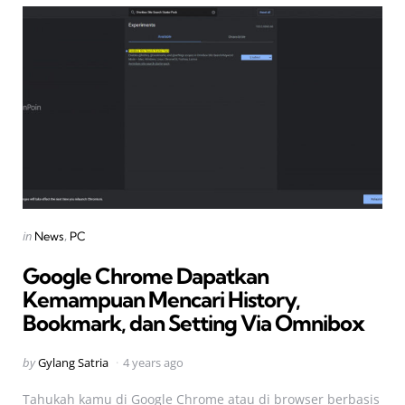
Categories
Posted
in
News
PC
in
Google Chrome Dapatkan
Kemampuan Mencari History,
Bookmark, dan Setting Via Omnibox
Posted
by
Gylang Satria
4 years ago
by
Tahukah kamu di Google Chrome atau di browser berbasis