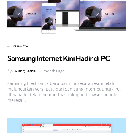
Categories
Posted
in
News
PC
in
Samsung Internet Kini Hadir di PC
Posted
by
Gylang Satria
8 months ago
by
Samsung Electronics baru baru ini secara resmi telah
meluncurkan versi Beta dari Samsung Internet untuk PC,
dimana ini telah memperluas cakupan browser populer
mereka...