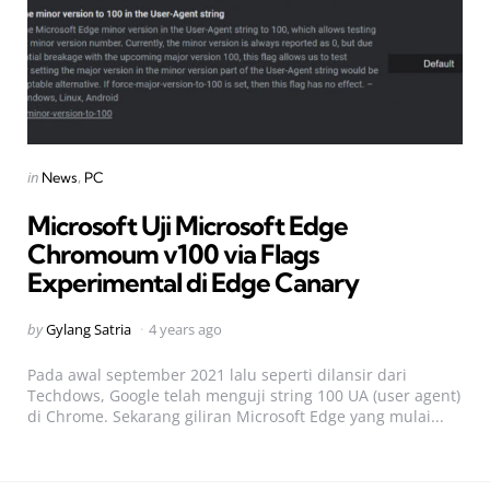
Categories
Posted
in
News
PC
in
Microsoft Uji Microsoft Edge
Chromoum v100 via Flags
Experimental di Edge Canary
Posted
by
Gylang Satria
4 years ago
by
Pada awal september 2021 lalu seperti dilansir dari
Techdows, Google telah menguji string 100 UA (user agent)
di Chrome. Sekarang giliran Microsoft Edge yang mulai...