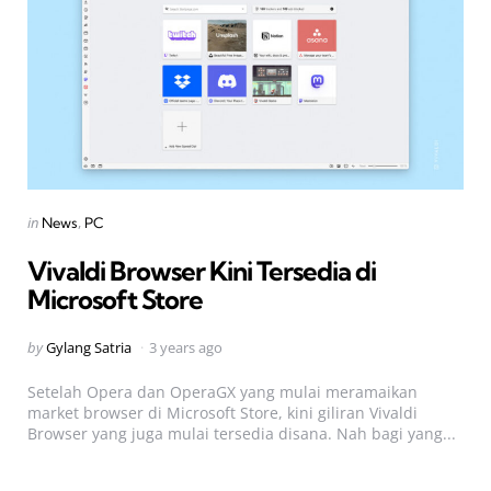
Categories
Posted
in
News
PC
in
Vivaldi Browser Kini Tersedia di
Microsoft Store
Posted
by
Gylang Satria
3 years ago
by
Setelah Opera dan OperaGX yang mulai meramaikan
market browser di Microsoft Store, kini giliran Vivaldi
Browser yang juga mulai tersedia disana. Nah bagi yang...