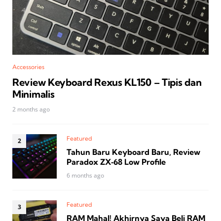
Accessories
Review Keyboard Rexus KL150 – Tipis dan
Minimalis
2 months ago
Featured
Tahun Baru Keyboard Baru, Review
Paradox ZX‑68 Low Profile
6 months ago
Featured
RAM Mahal! Akhirnya Saya Beli RAM