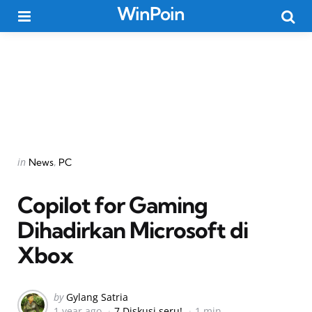
WinPoin
Menu
Searc
Categories
Posted
in
News
PC
in
Copilot for Gaming
Dihadirkan Microsoft di
Xbox
Posted
by
Gylang Satria
1 year ago
7 Diskusi seru!
1 min
by