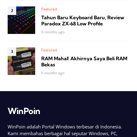
Featured
Tahun Baru Keyboard Baru, Review
Paradox ZX‑68 Low Profile
6 months ago
Featured
RAM Mahal! Akhirnya Saya Beli RAM
Bekas
6 months ago
WinPoin
WinPoin adalah Portal Windows terbesar di Indonesia.
Kami membahas berbagai hal seputar Windows, PC,