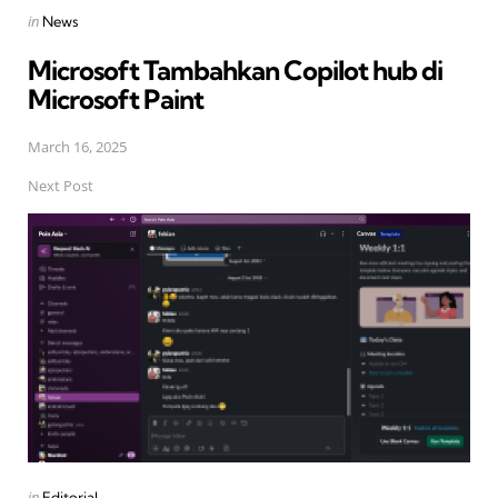
Posted
in
News
in
Microsoft Tambahkan Copilot hub di
Microsoft Paint
March 16, 2025
Next Post
Posted
in
Editorial