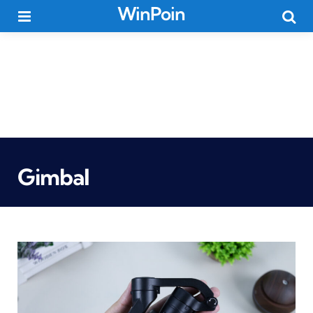
WinPoin
Menu
Searc
Gimbal