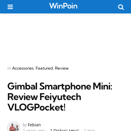
WinPoin
Menu
Searc
Categories
Posted
in
Accessories
Featured
Review
in
Gimbal Smartphone Mini:
Review Feiyutech
VLOGPocket!
Posted
by
Febian
7 years ago
2 Diskusi seru!
1 min
by