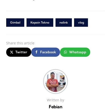
Gimbal
Kepoin Tekno
nolink
vlog
Share
this article
Twitter
Facebook
Whatsapp
Written by
Febian