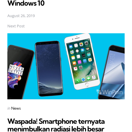
Windows 10
August 26, 2019
Next Post
Posted
in
News
in
Waspada! Smartphone ternyata
menimbulkan radiasi lebih besar