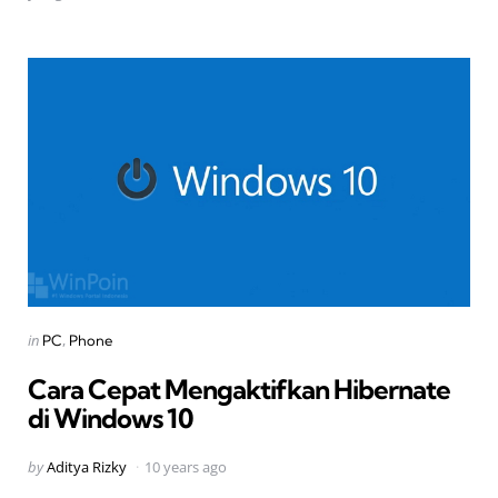
Categories
Posted
in
PC
Phone
in
Cara Cepat Mengaktifkan Hibernate
di Windows 10
Posted
by
Aditya Rizky
10 years ago
by