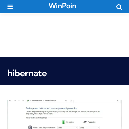
WinPoin
Menu
Searc
hibernate