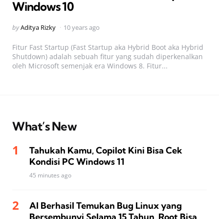
Windows 10
Posted
by
Aditya Rizky
10 years ago
by
Fitur Fast Startup (Fast Startup aka Hybrid Boot aka Hybrid
Shutdown) adalah sebuah fitur yang sudah diperkenalkan
oleh Microsoft semenjak era Windows 8. Fitur...
What’s New
Tahukah Kamu, Copilot Kini Bisa Cek
Kondisi PC Windows 11
45 minutes ago
AI Berhasil Temukan Bug Linux yang
Bersembunyi Selama 15 Tahun, Root Bisa