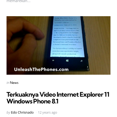
memarekan...
Categories
Posted
in
News
in
Terkuaknya Video Internet Explorer 11
Windows Phone 8.1
Posted
by
Edo Chrisnado
12 years ago
by