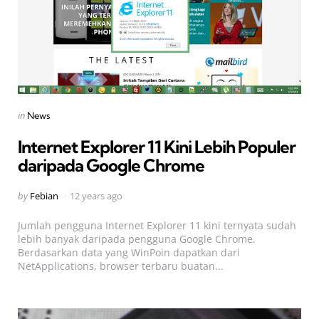
Categories
Posted
in
News
in
Internet Explorer 11 Kini Lebih Populer
daripada Google Chrome
Posted
by
Febian
12 years ago
by
Jumlah pengguna Internet Explorer 11 kini ternyata sudah
lebih banyak daripada pengguna Google Chrome.
Berdasarkan data yang WinPoin dapatkan dari
NetApplications, browser terbaru buatan...