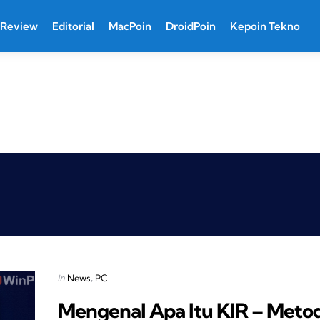
Review
Editorial
MacPoin
DroidPoin
Kepoin Tekno
Categories
Posted
in
News
PC
in
Mengenal Apa Itu KIR – Meto