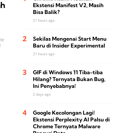
ah
Ekstensi Manifest V2, Masih
Bisa Balik?
21 hours ago
Sekilas Mengenai Start Menu
te
Baru di Insider Experimental
R
21 hours ago
GIF di Windows 11 Tiba-tiba
Hilang? Ternyata Bukan Bug,
Ini Penyebabnya!
2 days ago
Google Kecolongan Lagi!
Ekstensi Perplexity AI Palsu di
Chrome Ternyata Malware