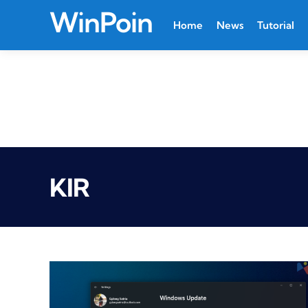
WinPoin
Home
News
Tutorial
KIR