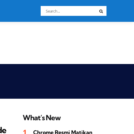
Search
Search
for:
What’s New
de
Chrome Resmi Matikan