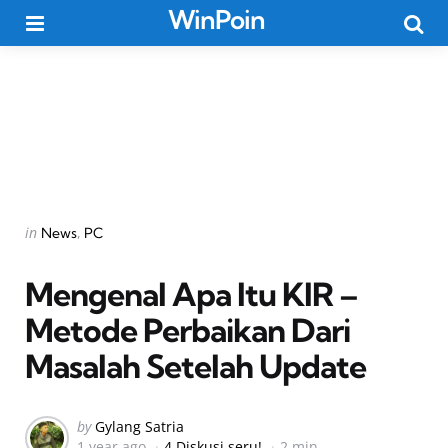
WinPoin
Menu
Searc
Categories
Posted
in
News
PC
in
Mengenal Apa Itu KIR –
Metode Perbaikan Dari
Masalah Setelah Update
Posted
by
Gylang Satria
1 year ago
4 Diskusi seru!
2 min
by