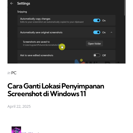
Posted
in
PC
in
Cara Ganti Lokasi Penyimpanan
Screenshot di Windows 11
April 22, 2025