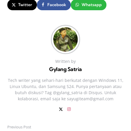
Twitter
Facebook
Whatsapp
Written by
Gylang Satria
Tech writer yang sehari‑hari berkutat dengan Windows 11,
Linux Ubuntu, dan Samsung S24. Punya pertanyaan atau
butuh diskusi? Tag @gylang_satria di Disqus. Untuk
kolaborasi, email saja ke
sayugiteam@gmail.com
Previous Post