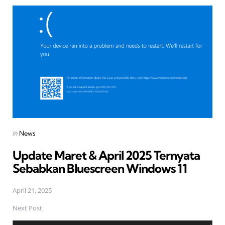
Post
navigation
Posted
in
News
in
Update Maret & April 2025 Ternyata
Sebabkan Bluescreen Windows 11
April 21, 2025
Next Post