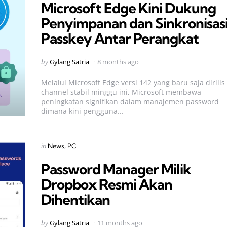
Microsoft Edge Kini Dukung
Penyimpanan dan Sinkronisas
Passkey Antar Perangkat
Posted
by
Gylang Satria
8 months ago
by
Melalui Microsoft Edge versi 142 yang baru saja dirilis 
channel stabil minggu ini, Microsoft membawa
peningkatan signifikan dalam manajemen password
dimana kini pengguna...
Categories
Posted
in
News
PC
in
Password Manager Milik
Dropbox Resmi Akan
Dihentikan
Posted
by
Gylang Satria
11 months ago