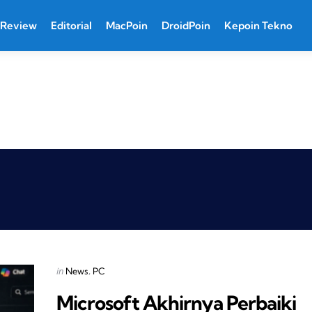
Review
Editorial
MacPoin
DroidPoin
Kepoin Tekno
Categories
Posted
in
News
PC
in
Microsoft Akhirnya Perbaiki