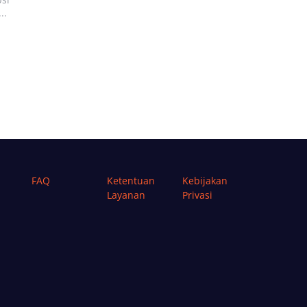
..
FAQ
Ketentuan
Kebijakan
Layanan
Privasi