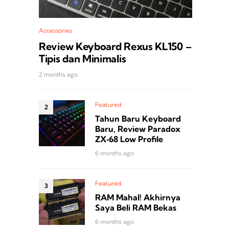
Accessories
Review Keyboard Rexus KL150 –
Tipis dan Minimalis
2 months ago
Featured
Tahun Baru Keyboard
Baru, Review Paradox
ZX‑68 Low Profile
6 months ago
Featured
a
RAM Mahal! Akhirnya
Saya Beli RAM Bekas
6 months ago