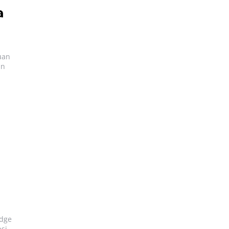
a
uan
an
Edge
si