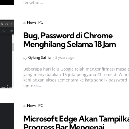
tersebut...
Categories
Posted
in
News
PC
in
Bug, Password di Chrome
Menghilang Selama 18 Jam
Posted
by
Gylang Satria
2 years ago
by
Beberapa hari lalu Google telah mengonfirmasi masal
yang menyebabkan 15 juta pengguna Chrome di Win
kehilangan akses sementara ke kata sandi / password
mereka...
Categories
Posted
in
News
PC
in
Microsoft Edge Akan Tampilk
Progress Bar Mengenai