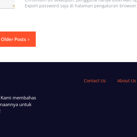
Export password saja di halaman pengaturan browser.
Older Posts
Contact Us
About Us
a. Kami membahas
unaannya untuk
!