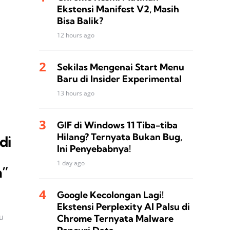
Ekstensi Manifest V2, Masih
Bisa Balik?
12 hours ago
Sekilas Mengenai Start Menu
h
Baru di Insider Experimental
13 hours ago
GIF di Windows 11 Tiba-tiba
Hilang? Ternyata Bukan Bug,
di
Ini Penyebabnya!
1 day ago
n”
Google Kecolongan Lagi!
Ekstensi Perplexity AI Palsu di
u
Chrome Ternyata Malware