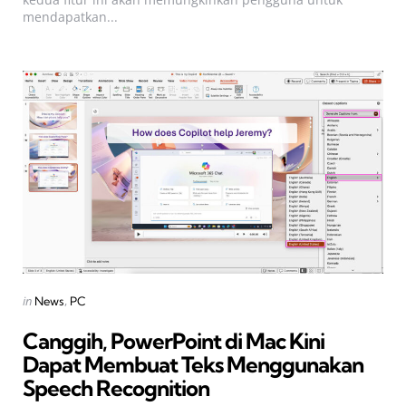
mendapatkan...
Categories
Posted
in
News
PC
in
Canggih, PowerPoint di Mac Kini
Dapat Membuat Teks Menggunakan
Speech Recognition