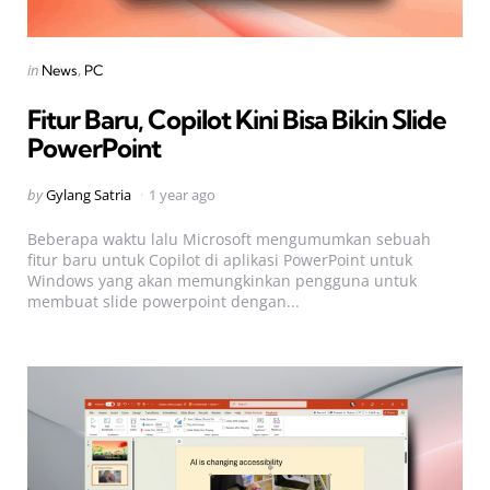
Categories
Posted
in
News
PC
in
Fitur Baru, Copilot Kini Bisa Bikin Slide
PowerPoint
Posted
by
Gylang Satria
1 year ago
by
Beberapa waktu lalu Microsoft mengumumkan sebuah
fitur baru untuk Copilot di aplikasi PowerPoint untuk
Windows yang akan memungkinkan pengguna untuk
membuat slide powerpoint dengan...