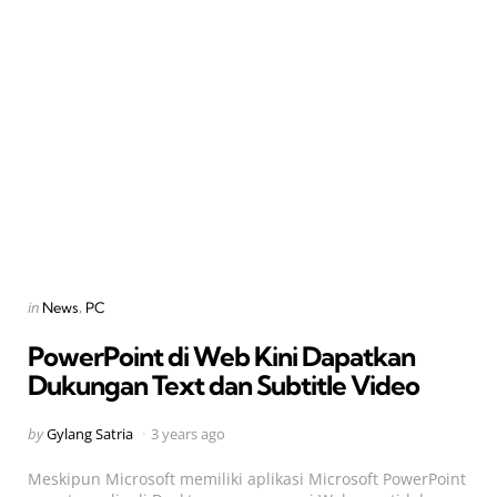
Categories
Posted
in
News
PC
in
PowerPoint di Web Kini Dapatkan
Dukungan Text dan Subtitle Video
Posted
by
Gylang Satria
3 years ago
by
Meskipun Microsoft memiliki aplikasi Microsoft PowerPoint