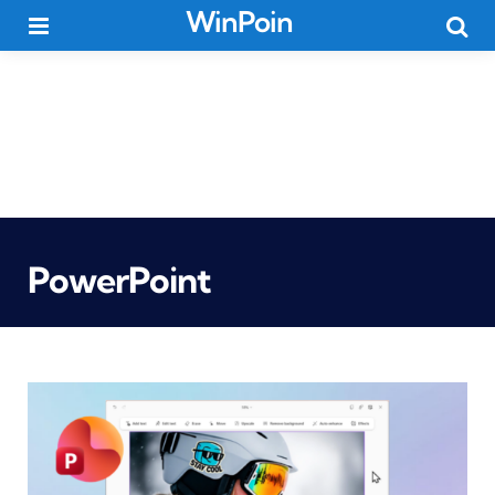
WinPoin
Menu
Searc
PowerPoint