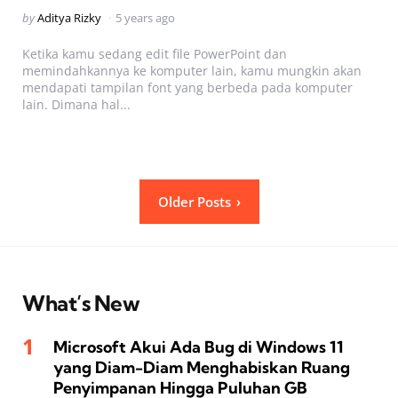
Posted
by
Aditya Rizky
5 years ago
by
Ketika kamu sedang edit file PowerPoint dan
memindahkannya ke komputer lain, kamu mungkin akan
mendapati tampilan font yang berbeda pada komputer
lain. Dimana hal...
Posts
Older Posts
pagination
What’s New
Microsoft Akui Ada Bug di Windows 11
yang Diam-Diam Menghabiskan Ruang
Penyimpanan Hingga Puluhan GB