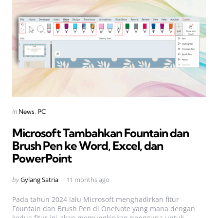
Categories
Posted
in
News
PC
in
Microsoft Tambahkan Fountain dan
Brush Pen ke Word, Excel, dan
PowerPoint
Posted
by
Gylang Satria
11 months ago
by
Pada tahun 2024 lalu Microsoft menghadirkan fitur
Fountain dan Brush Pen di OneNote yang mana dengan
kedua fitur ini akan memungkinkan pengguna untuk