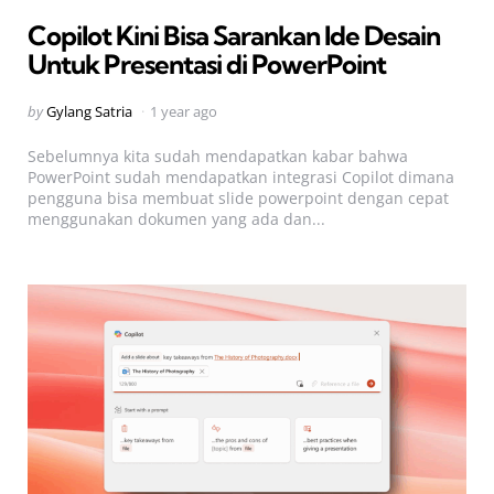
in
Copilot Kini Bisa Sarankan Ide Desain
Untuk Presentasi di PowerPoint
Posted
by
Gylang Satria
1 year ago
by
Sebelumnya kita sudah mendapatkan kabar bahwa
PowerPoint sudah mendapatkan integrasi Copilot dimana
pengguna bisa membuat slide powerpoint dengan cepat
menggunakan dokumen yang ada dan...