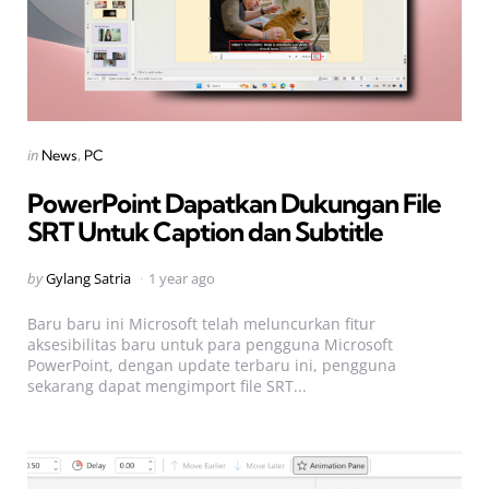
Categories
Posted
in
News
PC
in
PowerPoint Dapatkan Dukungan File
SRT Untuk Caption dan Subtitle
Posted
by
Gylang Satria
1 year ago
by
Baru baru ini Microsoft telah meluncurkan fitur
aksesibilitas baru untuk para pengguna Microsoft
PowerPoint, dengan update terbaru ini, pengguna
sekarang dapat mengimport file SRT...