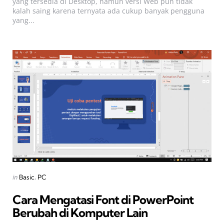
yang tersedia di Desktop, namun versi Web pun tidak
kalah saing karena ternyata ada cukup banyak pengguna
yang...
Categories
Posted
in
Basic
PC
in
Cara Mengatasi Font di PowerPoint
Berubah di Komputer Lain