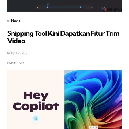
Posted
in
News
in
Snipping Tool Kini Dapatkan Fitur Trim
Video
May 17, 2025
Next Post