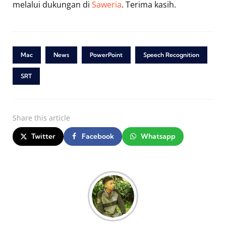
melalui dukungan di
Saweria
. Terima kasih.
Mac
News
PowerPoint
Speech Recognition
SRT
Share
this article
Twitter
Facebook
Whatsapp