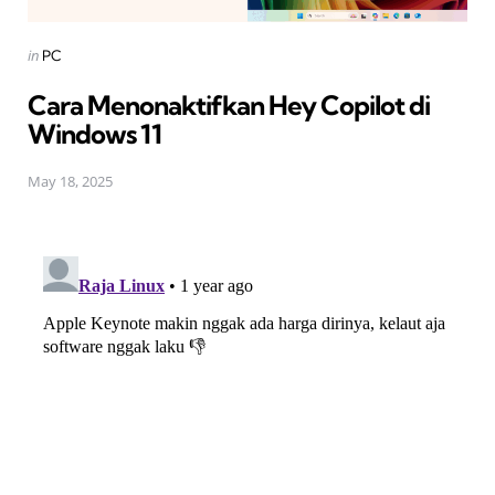
Posted
in
PC
in
Cara Menonaktifkan Hey Copilot di
Windows 11
May 18, 2025