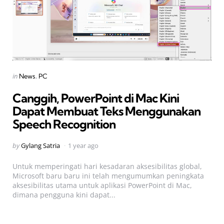
Categories
Posted
in
News
PC
in
Canggih, PowerPoint di Mac Kini
Dapat Membuat Teks Menggunakan
Speech Recognition
Posted
by
Gylang Satria
1 year ago
by
Untuk memperingati hari kesadaran aksesibilitas global,
Microsoft baru baru ini telah mengumumkan peningkata
aksesibilitas utama untuk aplikasi PowerPoint di Mac,
dimana pengguna kini dapat...