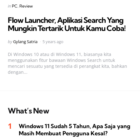
Categories
Posted
in
PC
Review
in
Flow Launcher, Aplikasi Search Yang
Mungkin Tertarik Untuk Kamu Coba!
Posted
by
Gylang Satria
5 years ago
by
Di Windows 10 atau di Windows 11, biasanya kita
menggunakan fitur bawaan Windows Search untuk
mencari sesuatu yang tersedia di perangkat kita, bahkan
dengan...
What’s New
Windows 11 Sudah 5 Tahun, Apa Saja yang
Masih Membuat Pengguna Kesal?