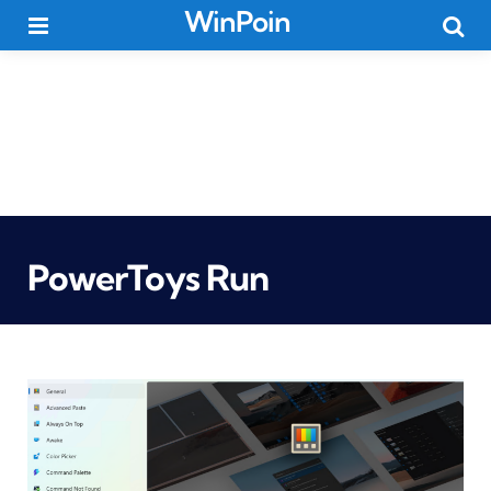
WinPoin
Menu
Searc
PowerToys Run