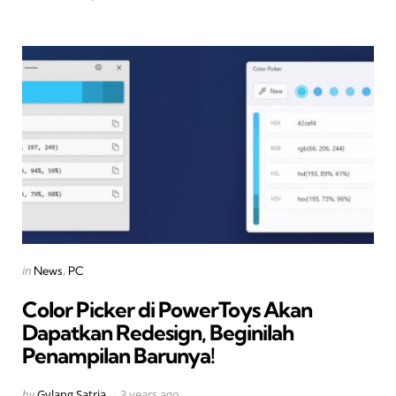
Categories
Posted
in
News
PC
in
Color Picker di PowerToys Akan
Dapatkan Redesign, Beginilah
Penampilan Barunya!
Posted
by
Gylang Satria
3 years ago