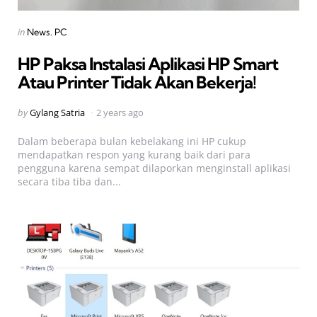
Categories
Posted
in
News
PC
in
HP Paksa Instalasi Aplikasi HP Smart
Atau Printer Tidak Akan Bekerja!
Posted
by
Gylang Satria
2 years ago
by
Dalam beberapa bulan kebelakang ini HP cukup
mendapatkan respon yang kurang baik dari para
pengguna karena sempat dilaporkan menginstall aplikasi
secara tiba tiba dan...