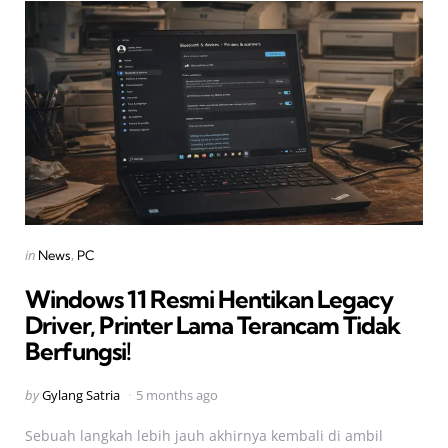
Categories
Posted
in
News
PC
in
Windows 11 Resmi Hentikan Legacy
Driver, Printer Lama Terancam Tidak
Berfungsi!
Posted
by
Gylang Satria
5 months ago
by
Sebuah langkah lebih jauh akhirnya kembali di ambil