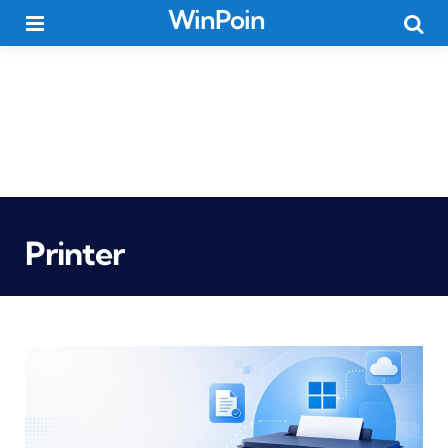
WinPoin
Menu
Searc
Printer