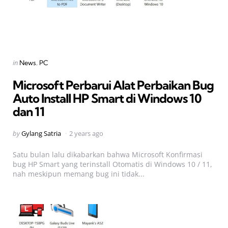
Categories
Posted
in
News
PC
in
Microsoft Perbarui Alat Perbaikan Bug
Auto Install HP Smart di Windows 10
dan 11
Posted
by
Gylang Satria
2 years ago
by
Satu bulan lalu dikabarkan bahwa Microsoft Konfirmasi
bug HP Smart yang terinstall Otomatis di Windows 10 / 11,
nah meskipun memang bug ini tidak...