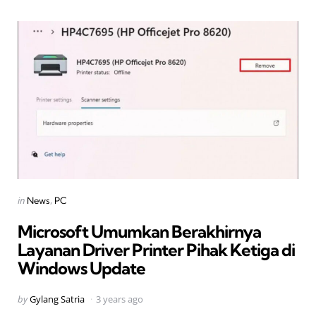
Categories
Posted
in
News
PC
in
Microsoft Umumkan Berakhirnya
Layanan Driver Printer Pihak Ketiga di
Windows Update
Posted
by
Gylang Satria
3 years ago
by