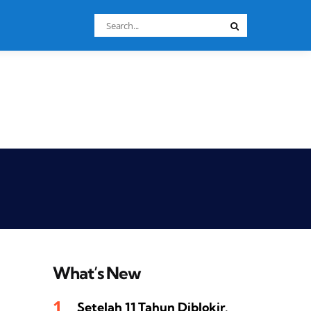
Search
Search
for:
What’s New
Setelah 11 Tahun Diblokir,