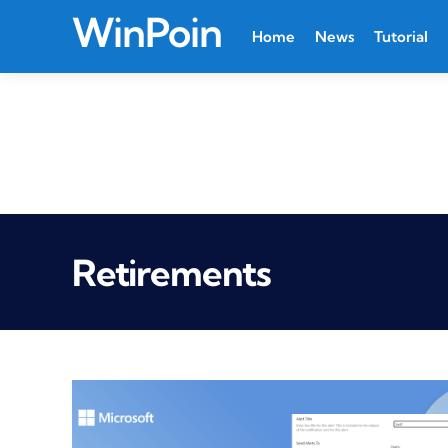
WinPoin
Home
News
Tutorial
Retirements