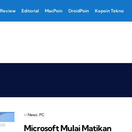
Review
Editorial
MacPoin
DroidPoin
Kepoin Tekno
Categories
Posted
in
News
PC
in
Microsoft Mulai Matikan