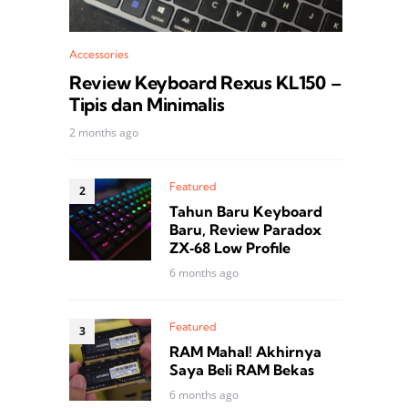
Accessories
Review Keyboard Rexus KL150 –
Tipis dan Minimalis
2 months ago
Featured
Tahun Baru Keyboard
Baru, Review Paradox
ZX‑68 Low Profile
6 months ago
Featured
RAM Mahal! Akhirnya
Saya Beli RAM Bekas
6 months ago