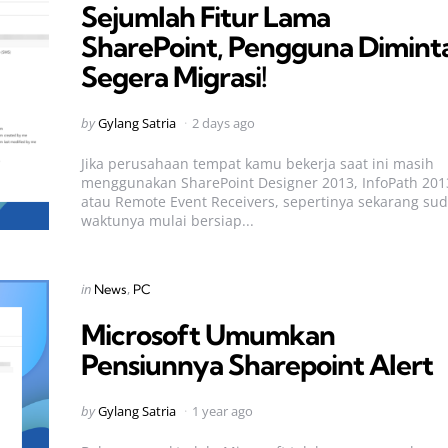
Sejumlah Fitur Lama
SharePoint, Pengguna Dimint
Segera Migrasi!
Posted
by
Gylang Satria
2 days ago
by
Jika perusahaan tempat kamu bekerja saat ini masih
menggunakan SharePoint Designer 2013, InfoPath 201
atau Remote Event Receivers, sepertinya sekarang su
waktunya mulai bersiap...
Categories
Posted
in
News
PC
in
Microsoft Umumkan
Pensiunnya Sharepoint Alert
Posted
by
Gylang Satria
1 year ago
by