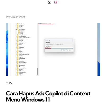
Previous Post
Post
navigation
Posted
in
PC
in
Cara Hapus Ask Copilot di Context
Menu Windows 11