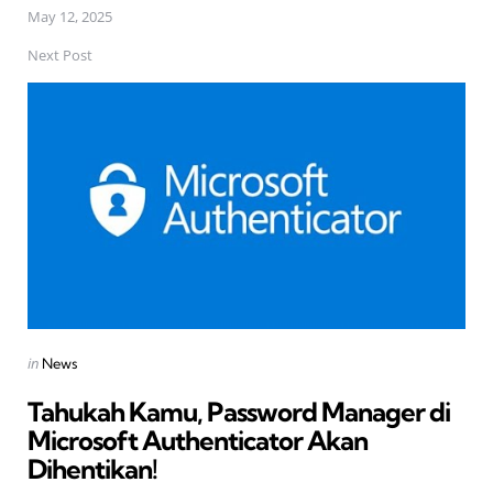
May 12, 2025
Next Post
Posted
in
News
in
Tahukah Kamu, Password Manager di
Microsoft Authenticator Akan
Dihentikan!