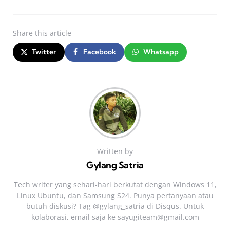
Share
this article
Twitter
Facebook
Whatsapp
Written by
Gylang Satria
Tech writer yang sehari‑hari berkutat dengan Windows 11,
Linux Ubuntu, dan Samsung S24. Punya pertanyaan atau
butuh diskusi? Tag @gylang_satria di Disqus. Untuk
kolaborasi, email saja ke
sayugiteam@gmail.com