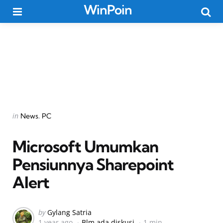
WinPoin
Menu
Searc
Categories
Posted
in
News
PC
in
Microsoft Umumkan
Pensiunnya Sharepoint
Alert
Posted
by
Gylang Satria
1 year ago
Blm ada diskusi
1 min
by