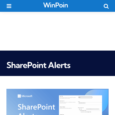
WinPoin
Menu
Searc
SharePoint Alerts