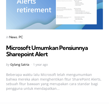
Categories
Posted
in
News
PC
in
Microsoft Umumkan Pensiunnya
Sharepoint Alert
Posted
by
Gylang Satria
1 year ago
by
Beberapa waktu lalu Microsoft telah mengumumkan
bahwa mereka akan menghentikan fitur SharePoint Alerts,
sebuah fitur bawaan yang merupakan cara standar bagi
pengguna untuk mendapatkan...