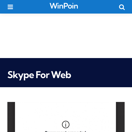
WinPoin
Menu
Searc
Skype For Web