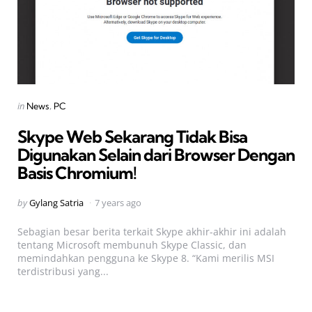
Categories
Posted
in
News
PC
in
Skype Web Sekarang Tidak Bisa
Digunakan Selain dari Browser Dengan
Basis Chromium!
Posted
by
Gylang Satria
7 years ago
by
Sebagian besar berita terkait Skype akhir-akhir ini adalah
tentang Microsoft membunuh Skype Classic, dan
memindahkan pengguna ke Skype 8. “Kami merilis MSI
terdistribusi yang...