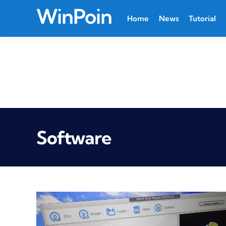
WinPoin
Home
News
Tutorial
Software