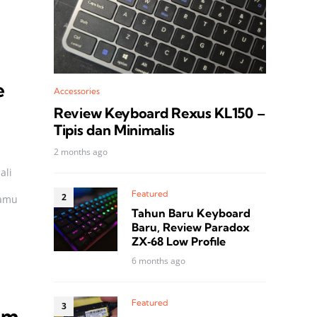
e
Accessories
Review Keyboard Rexus KL150 –
Tipis dan Minimalis
2 months ago
ali
Featured
kamu
Tahun Baru Keyboard
Baru, Review Paradox
ZX‑68 Low Profile
6 months ago
Featured
um