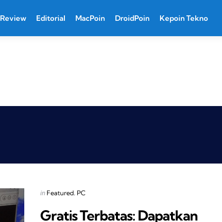
Review
Editorial
MacPoin
DroidPoin
Kepoin Tekno
Categories
Posted
in
Featured
PC
in
Gratis Terbatas: Dapatkan