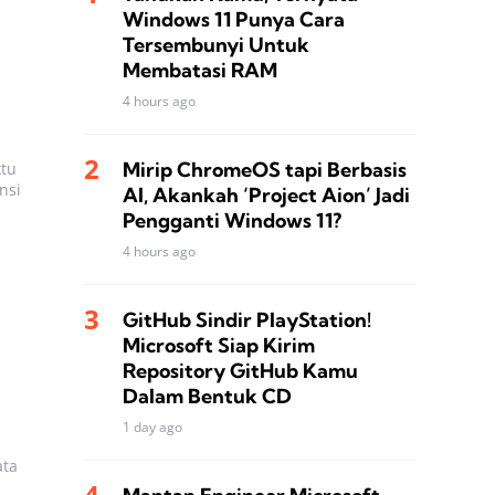
Windows 11 Punya Cara
Tersembunyi Untuk
Membatasi RAM
4 hours ago
Mirip ChromeOS tapi Berbasis
ktu
nsi
AI, Akankah ‘Project Aion’ Jadi
Pengganti Windows 11?
4 hours ago
GitHub Sindir PlayStation!
Microsoft Siap Kirim
Repository GitHub Kamu
Dalam Bentuk CD
1 day ago
ata