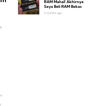
RAM Mahal! Akhirnya
Saya Beli RAM Bekas
6 months ago
e,
0
an
a