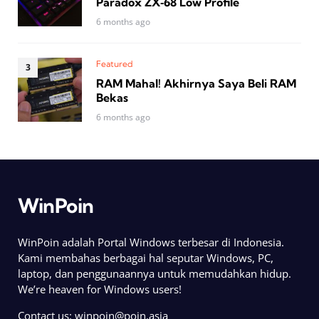
Paradox ZX‑68 Low Profile
6 months ago
Featured
RAM Mahal! Akhirnya Saya Beli RAM
Bekas
6 months ago
WinPoin
WinPoin adalah Portal Windows terbesar di Indonesia.
Kami membahas berbagai hal seputar Windows, PC,
laptop, dan penggunaannya untuk memudahkan hidup.
We’re heaven for Windows users!
Contact us:
winpoin@poin.asia