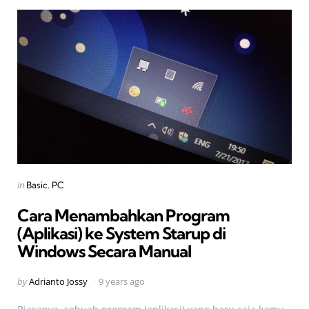
Categories
Posted
in
Basic
PC
in
Cara Menambahkan Program
(Aplikasi) ke System Starup di
Windows Secara Manual
Posted
by
Adrianto Jossy
9 years ago
by