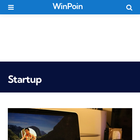
WinPoin
Menu
Searc
Startup