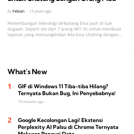
Posted
by
Febian
12 years ago
by
Perkembangan teknologi terkadang bisa jauh di luar
dugaan. Seperti ide dari 7 orang MIT ini untuk membuat
layanan yang memungkinkan kita bisa chatting dengan...
What’s New
GIF di Windows 11 Tiba-tiba Hilang?
Ternyata Bukan Bug, Ini Penyebabnya!
18 minutes ago
Google Kecolongan Lagi! Ekstensi
Perplexity AI Palsu di Chrome Ternyata
Malware Pencuri Data